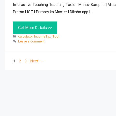
Interactive Teaching Teaching Tools | Manav Sampda | Miss
Prerna l ICT l Primary ka Master l Diksha app l …
Get More Details >>
calculator
,
IncomeTax
,
Tool
Leave a comment
1
2
3
Next
→