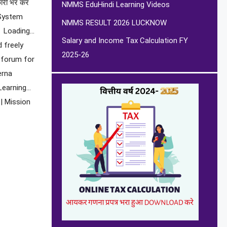
कारी भर कर
NMMS EduHindi Learning Videos
र System
NMMS RESULT 2026 LUCKNOW
ा । Loading…
Salary and Income Tax Calculation FY
d freely
2025-26
 forum for
erna
Learning…
| Mission