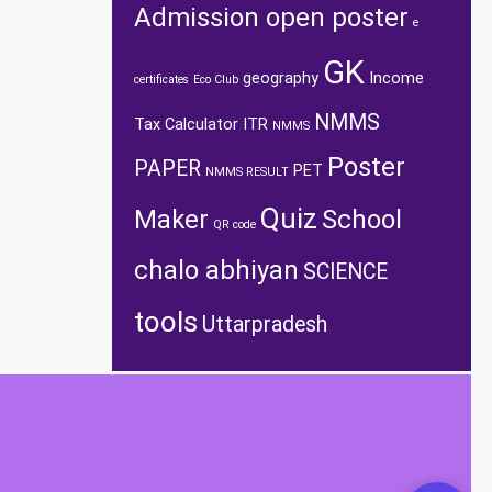
Admission open poster
e
GK
geography
Income
certificates
Eco Club
NMMS
Tax Calculator
ITR
NMMS
Poster
PAPER
PET
NMMS RESULT
Quiz
Maker
School
QR code
chalo abhiyan
SCIENCE
tools
Uttarpradesh