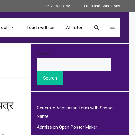
Privacy Policy
Terms and Conditions
Tool
Touch with us
AI Tutor
Search
Search
त्र
Generate Admission form with School
Name
Admission Open Poster Maker