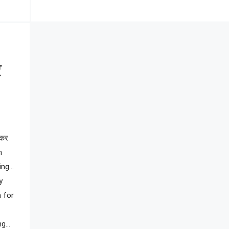
र
 कर
em
ding…
y
 for
ng…