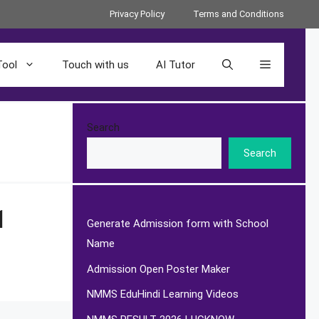
Privacy Policy
Terms and Conditions
Tool
Touch with us
AI Tutor
Search
Search
1
Generate Admission form with School
Name
Admission Open Poster Maker
NMMS EduHindi Learning Videos