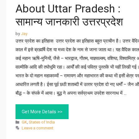
About Uttar Pradesh :
सामान्य जानकारी उत्तरप्रदेश
by
Jay
उत्तर प्रदेश का इतिहास उत्तर प्रदेश का इतिहास बहुत प्राचीन है। उत्तर वैद
काल में इसे ब्रह्मर्षि देश या मध्‍य देश के नाम से जाना जाता था। यह वैदिक काल
कई महान ऋषि-मुनियों, जैसे – भारद्वाज, गौतम, याज्ञवल्‍क्‍य, वशिष्‍ठ, विश्‍वामित्र
वाल्‍मीकि आदि की तपोभूमि रहा। आर्यों की कई पवित्र पुस्‍तकें भी यहीं लिखी गई
भारत के दो महान महाकाव्यों – रामायण और महाभारत की कथा भी इसी क्षेत्र प
आधारित लगती है। ईसा पूर्व छठी शताब्‍दी में उत्‍तर प्रदेश दो नए धर्मों – जैन 
बौद्ध – के संपर्क में आया। बुद्ध ने अपना सर्वप्रथम उपदेश सारनाथ में …
Get More Details >>
GK
,
States of India
Leave a comment