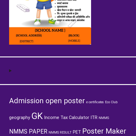
Admission open poster
e certificates
Eco Club
GK
geography
Income Tax Calculator
ITR
NMMS
Poster Maker
NMMS PAPER
PET
NMMS RESULT